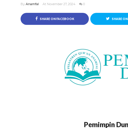
By
Anamfal
At November 27, 2024
0
SHARE ON FACEBOOK
SHARE ON
Pemimpin Duni