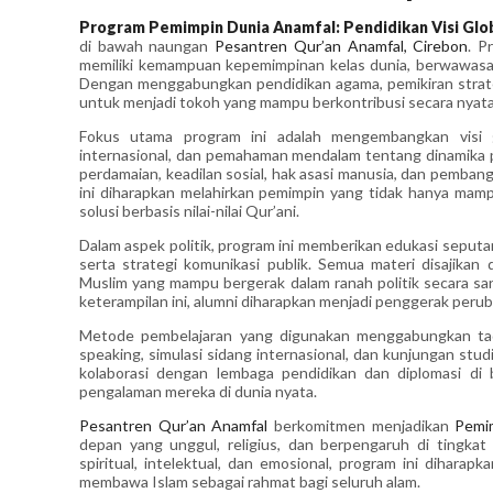
Program Pemimpin Dunia Anamfal: Pendidikan Visi Glob
di bawah naungan
Pesantren Qur’an Anamfal, Cirebon
. P
memiliki kemampuan kepemimpinan kelas dunia, berwawasan 
Dengan menggabungkan pendidikan agama, pemikiran strateg
untuk menjadi tokoh yang mampu berkontribusi secara nyata d
Fokus utama program ini adalah mengembangkan visi g
internasional, dan pemahaman mendalam tentang dinamika pol
perdamaian, keadilan sosial, hak asasi manusia, dan pemban
ini diharapkan melahirkan pemimpin yang tidak hanya mam
solusi berbasis nilai-nilai Qur’ani.
Dalam aspek politik, program ini memberikan edukasi seputar 
serta strategi komunikasi publik. Semua materi disajik
Muslim yang mampu bergerak dalam ranah politik secara s
keterampilan ini, alumni diharapkan menjadi penggerak peruba
Metode pembelajaran yang digunakan menggabungkan tada
speaking, simulasi sidang internasional, dan kunjungan stu
kolaborasi dengan lembaga pendidikan dan diplomasi di 
pengalaman mereka di dunia nyata.
Pesantren Qur’an Anamfal
berkomitmen menjadikan
P
emi
depan yang unggul, religius, dan berpengaruh di tingk
spiritual, intelektual, dan emosional, program ini diharap
membawa Islam sebagai rahmat bagi seluruh alam.