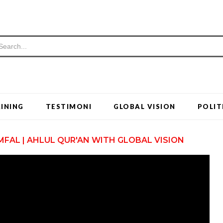
INING
TESTIMONI
GLOBAL VISION
POLIT
MFAL | AHLUL QUR'AN WITH GLOBAL VISION