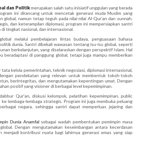
al dan Politik
merupakan salah satu inisiatif unggulan yang berada
rogram ini dirancang untuk mencetak generasi muda Muslim yang
global, namun tetap teguh pada nilai-nilai Al-Qur’an dan sunnah.
is, dan keterampilan diplomasi, program ini mempersiapkan santri
i tingkat nasional, dan internasional.
lobal melalui pembelajaran lintas budaya, penguasaan bahasa
itik dunia. Santri dibekali wawasan tentang isu-isu global, seperti
gunan berkelanjutan, yang diselaraskan dengan perspektif Islam. Hal
pu beradaptasi di panggung global, tetapi juga mampu memberikan
tata kelola pemerintahan, teknik negosiasi, diplomasi internasional,
an dengan pendekatan yang relevan untuk membentuk tokoh-tokoh
antun, berintegritas, dan mengutamakan kepentingan umat. Dengan
han positif yang visioner di berbagai level kepemimpinan.
bbur Qur’an, diskusi kelompok, pelatihan kepemimpinan, public
di ke lembaga-lembaga strategis. Program ini juga membuka peluang
berbagai negara, sehingga santri dapat memperluas jejaring dan
mpin Dunia Anamfal
sebagai wadah pembentukan pemimpin masa
at global. Dengan mengutamakan keseimbangan antara kecerdasan
kan menjadi kontribusi nyata bagi lahirnya generasi emas yang siap